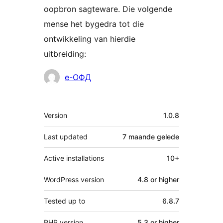
oopbron sagteware. Die volgende
mense het bygedra tot die
ontwikkeling van hierdie
uitbreiding:
Contributors
е-ОФД
Meta
Version
1.0.8
Last updated
7 maande
gelede
Active installations
10+
WordPress version
4.8 or higher
Tested up to
6.8.7
PHP version
5.3 or higher