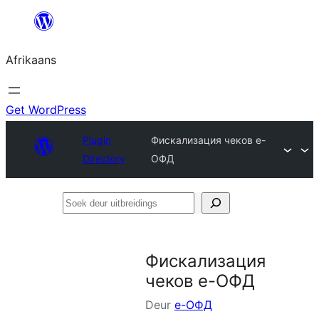
Skip
to
Afrikaans
content
Get WordPress
Plugin
Фискализация чеков е-
Directory
ОФД
Soek
deur
uitbreidings
Фискализация
чеков е-ОФД
Deur
е-ОФД