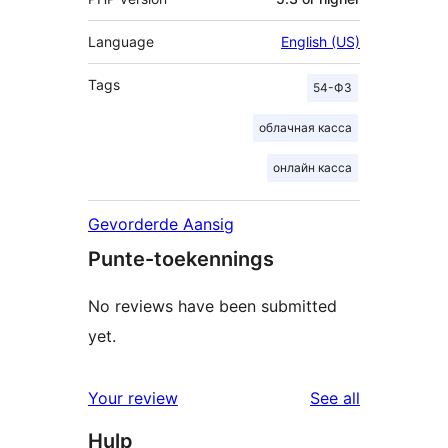
Language
English (US)
Tags
54-ФЗ
облачная касса
онлайн касса
Gevorderde Aansig
Punte-toekennings
No reviews have been submitted
yet.
reviews
Your review
See all
Hulp