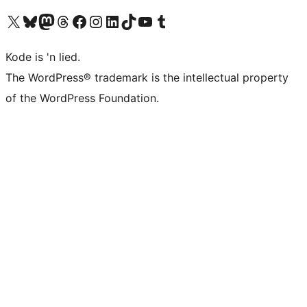
Visit our X (formerly Twitter) account
Visit our Bluesky account
Visit our Mastodon account
Visit our Threads account
Visit our Facebook page
Visit our Instagram account
Visit our LinkedIn account
Visit our TikTok account
Visit our YouTube channel
Visit our Tumblr account
Kode is 'n lied.
The WordPress® trademark is the intellectual property
of the WordPress Foundation.