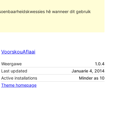
rsoenbaarheidskwessies hê wanneer dit gebruik
Voorskou
Aflaai
Weergawe
1.0.4
Last updated
Januarie 4, 2014
Active installations
Minder as 10
Theme homepage