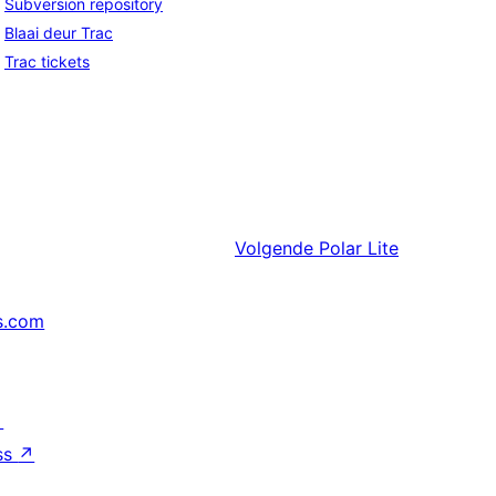
Subversion repository
Blaai deur Trac
Trac tickets
Volgende
Polar Lite
s.com
↗
ss
↗