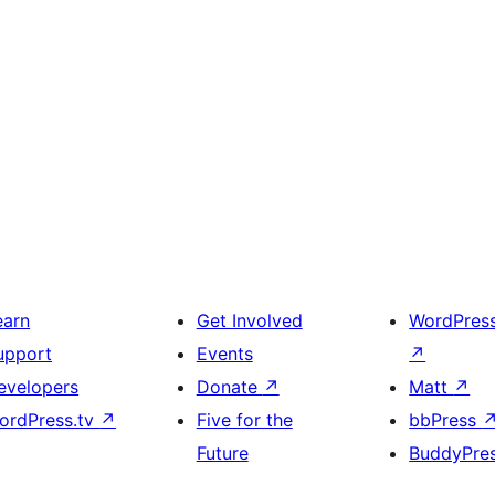
earn
Get Involved
WordPres
upport
Events
↗
evelopers
Donate
↗
Matt
↗
ordPress.tv
↗
Five for the
bbPress
Future
BuddyPre