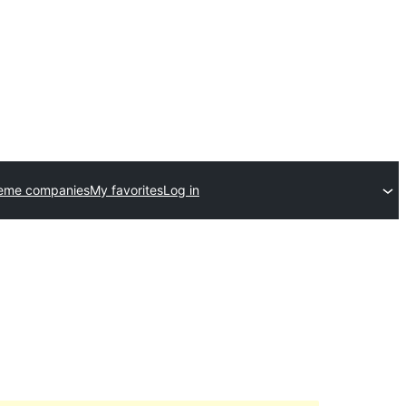
heme companies
My favorites
Log in