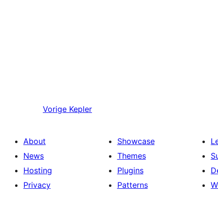
Vorige
Kepler
About
Showcase
L
News
Themes
S
Hosting
Plugins
D
Privacy
Patterns
W