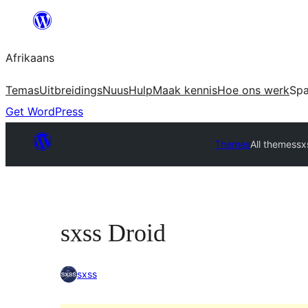
Skip
to
Afrikaans
content
Temas
Uitbreidings
Nuus
Hulp
Maak kennis
Hoe ons werk
Sp
Get WordPress
Themes
All themes
sx
sxss Droid
sxss