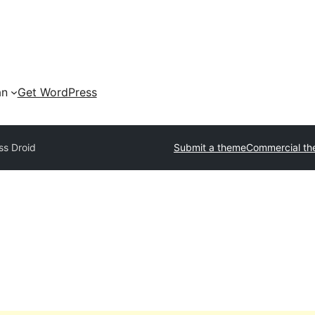
an
Get WordPress
ss Droid
Submit a theme
Commercial t