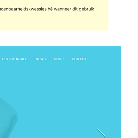
rsoenbaarheidskwessies hê wanneer dit gebruik
Voorskou
Aflaai
Hierdie is die sub-tema van
Oneline Lite
.
Weergawe
1.0.5
Last updated
September 9, 2020
Active installations
20+
WordPress version
4.5
PHP version
5.6
Theme homepage