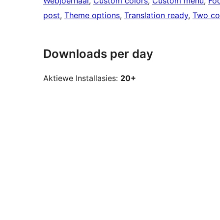
Webjoernaal
, 
Custom colors
, 
Custom menu
, 
Fo
post
, 
Theme options
, 
Translation ready
, 
Two co
Downloads per day
Aktiewe Installasies:
20+