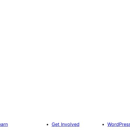
earn
Get Involved
WordPres