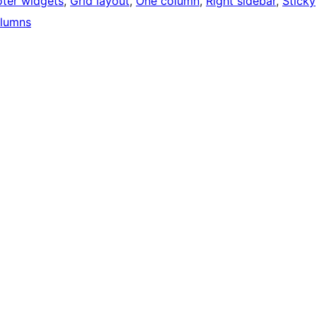
oter widgets
, 
Grid layout
, 
One column
, 
Right sidebar
, 
Sticky
lumns