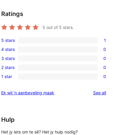
Ratings
5
out of 5 stars.
5 stars
1
1
o
4 stars
0
5-
0
3 stars
0
star
4-
0
review
2 stars
0
star
3-
0
reviews
1 star
0
star
2-
0
reviews
star
1-
reviews
Ek wil ‘n aanbeveling maak
See all
reviews
star
reviews
Hulp
Het jy iets om te sê? Het jy hulp nodig?