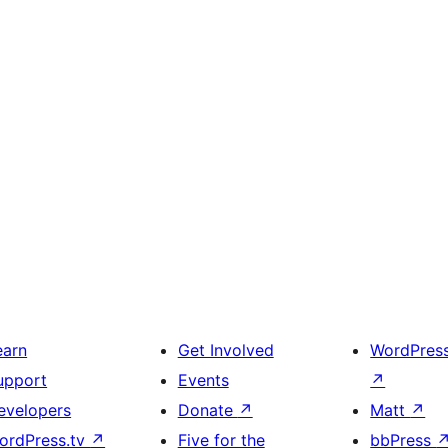
earn
Get Involved
WordPres
upport
Events
↗
evelopers
Donate
↗
Matt
↗
ordPress.tv
↗
Five for the
bbPress