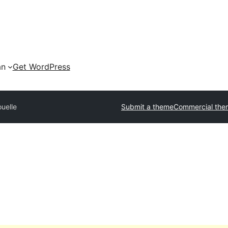
an
Get WordPress
ouelle
Submit a theme
Commercial the