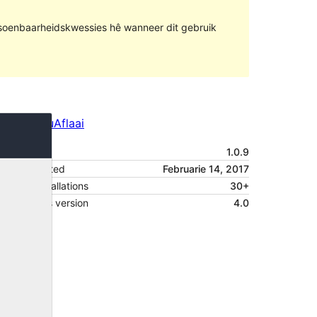
rsoenbaarheidskwessies hê wanneer dit gebruik
Voorskou
Aflaai
Weergawe
1.0.9
Last updated
Februarie 14, 2017
Active installations
30+
WordPress version
4.0