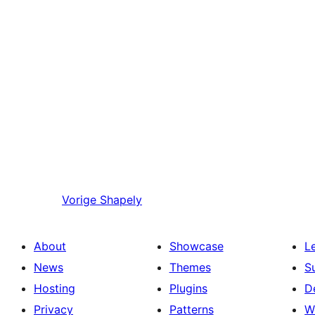
Vorige
Shapely
About
Showcase
L
News
Themes
S
Hosting
Plugins
D
Privacy
Patterns
W