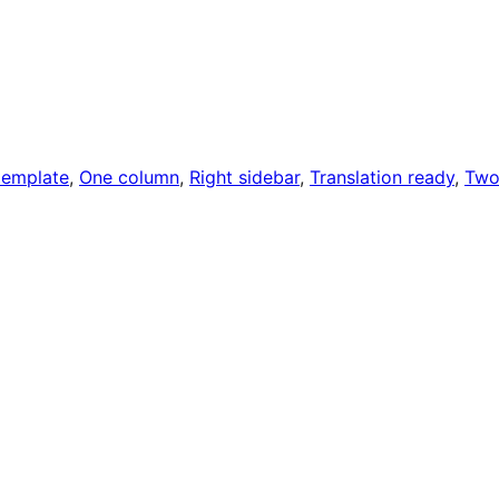
 template
, 
One column
, 
Right sidebar
, 
Translation ready
, 
Tw