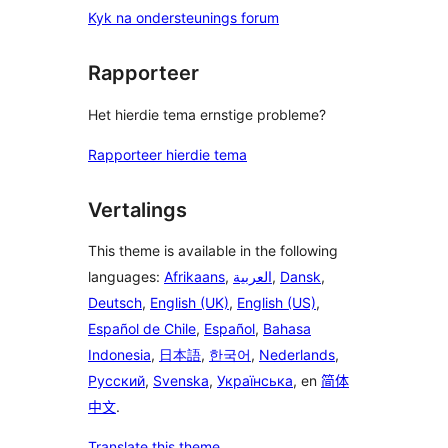
Kyk na ondersteunings forum
Rapporteer
Het hierdie tema ernstige probleme?
Rapporteer hierdie tema
Vertalings
This theme is available in the following
languages:
Afrikaans
,
العربية
,
Dansk
,
Deutsch
,
English (UK)
,
English (US)
,
Español de Chile
,
Español
,
Bahasa
Indonesia
,
日本語
,
한국어
,
Nederlands
,
Русский
,
Svenska
,
Українська
, en
简体
中文
.
Translate this theme