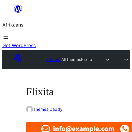
Skip
to
Afrikaans
content
Get WordPress
Themes
All themes
Flixita
Flixita
Themes Daddy