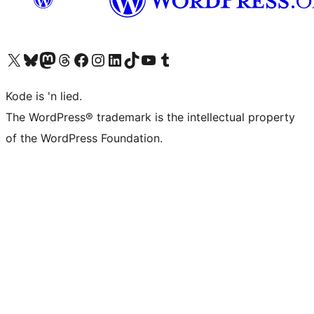
Visit our X (formerly Twitter) account
Visit our Bluesky account
Visit our Mastodon account
Visit our Threads account
Visit our Facebook page
Visit our Instagram account
Visit our LinkedIn account
Visit our TikTok account
Visit our YouTube channel
Visit our Tumblr account
Kode is 'n lied.
The WordPress® trademark is the intellectual property
of the WordPress Foundation.