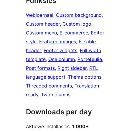
Funksies
Webjoernaal
, 
Custom background
, 
Custom header
, 
Custom logo
, 
Custom menu
, 
E-commerce
, 
Editor
style
, 
Featured images
, 
Flexible
header
, 
Footer widgets
, 
Full width
template
, 
One column
, 
Portefeulje
, 
Post formats
, 
Right sidebar
, 
RTL
language support
, 
Theme options
, 
Threaded comments
, 
Translation
ready
, 
Two columns
Downloads per day
Aktiewe Installasies:
1 000+