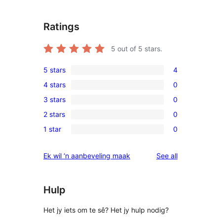
Ratings
5
out of 5 stars.
5 stars
4
4
4 stars
0
5-
0
3 stars
0
star
4-
0
reviews
2 stars
0
star
3-
0
reviews
1 star
0
star
2-
0
reviews
star
1-
reviews
Ek wil ‘n aanbeveling maak
See all
reviews
star
reviews
Hulp
Het jy iets om te sê? Het jy hulp nodig?