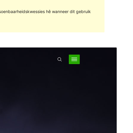
rsoenbaarheidskwessies hê wanneer dit gebruik
Voorskou
Aflaai
Weergawe
1.0.4
Last updated
Maart 15, 2022
Active installations
Minder as 10
PHP version
5.6
Theme homepage