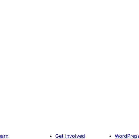
earn
Get Involved
WordPres