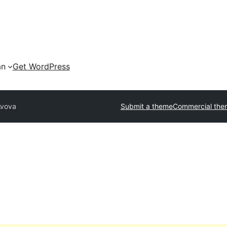
an
Get WordPress
Avova
Submit a theme
Commercial the