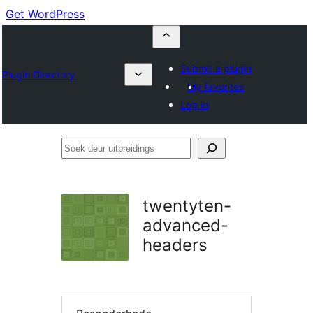
Get WordPress
Submit a plugin
Plugin Directory
My favorites
Log in
Soek
deur
uitbreidings
twentyten-
advanced-
headers