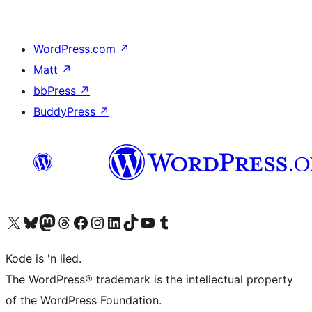
WordPress.com
↗
Matt
↗
bbPress
↗
BuddyPress
↗
Visit our X (formerly Twitter) account
Visit our Bluesky account
Visit our Mastodon account
Visit our Threads account
Visit our Facebook page
Visit our Instagram account
Visit our LinkedIn account
Visit our TikTok account
Visit our YouTube channel
Visit our Tumblr account
Kode is 'n lied.
The WordPress® trademark is the intellectual property
of the WordPress Foundation.