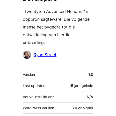
“Twentyten Advanced Headers” is
oopbron sagteware. Die volgende
mense het bygedra tot die
ontwikkeling van hierdie
uitbreiding:
Contributors
Ryan Street
Meta
Version
1.0
Last updated
15 jare
gelede
Active installations
N/A
WordPress version
3.0 or higher