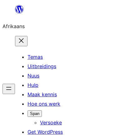
Skip
to
Afrikaans
content
Temas
Uitbreidings
Nuus
Hulp
Maak kennis
Hoe ons werk
Span
Versoeke
Get WordPress