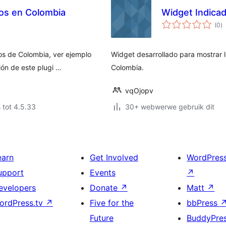
os en Colombia
Widget Indica
to
(0
)
ra
os de Colombia, ver ejemplo
Widget desarrollado para mostrar 
ión de este plugi …
Colombia.
vqOjopv
 tot 4.5.33
30+ webwerwe gebruik dit
earn
Get Involved
WordPres
upport
Events
↗
evelopers
Donate
↗
Matt
↗
ordPress.tv
↗
Five for the
bbPress
Future
BuddyPre