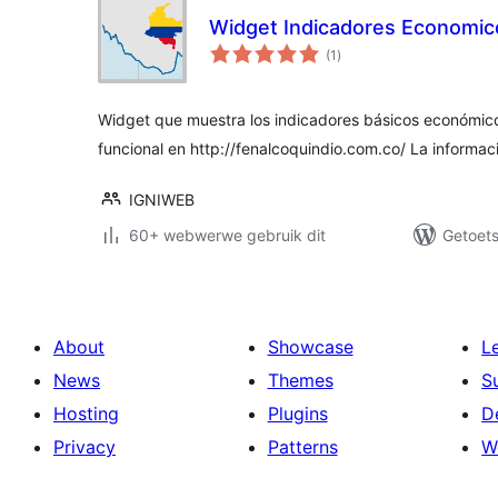
Widget Indicadores Economic
total
(1
)
ratings
Widget que muestra los indicadores básicos económic
funcional en http://fenalcoquindio.com.co/ La informac
IGNIWEB
60+ webwerwe gebruik dit
Getoets
About
Showcase
L
News
Themes
S
Hosting
Plugins
D
Privacy
Patterns
W