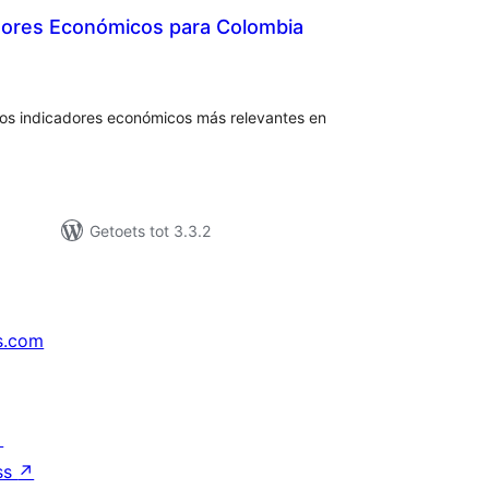
dores Económicos para Colombia
tal
tings
los indicadores económicos más relevantes en
Getoets tot 3.3.2
s.com
↗
ss
↗