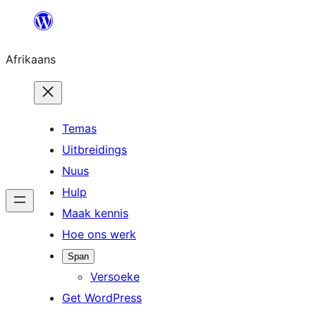
Skip
to
Afrikaans
content
Temas
Uitbreidings
Nuus
Hulp
Maak kennis
Hoe ons werk
Span
Versoeke
Get WordPress