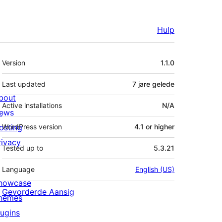
Hulp
Meta
Version
1.1.0
Last updated
7 jare
gelede
bout
Active installations
N/A
ews
osting
WordPress version
4.1 or higher
rivacy
Tested up to
5.3.21
Language
English (US)
howcase
Gevorderde Aansig
hemes
lugins