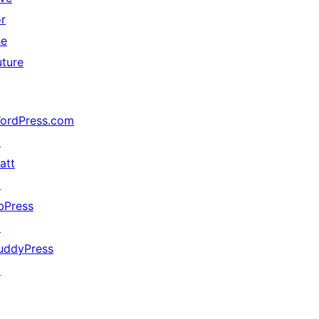
or
he
uture
ordPress.com
↗
att
↗
bPress
↗
uddyPress
↗