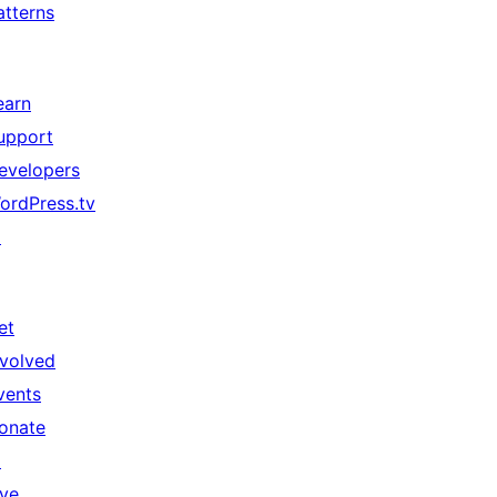
atterns
earn
upport
evelopers
ordPress.tv
↗
et
nvolved
vents
onate
↗
ive