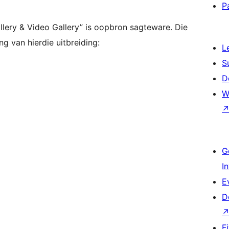
P
llery & Video Gallery” is oopbron sagteware. Die
g van hierdie uitbreiding:
L
S
D
W
G
I
E
D
F