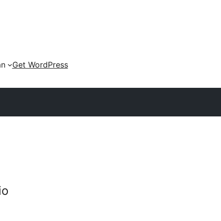
an
Get WordPress
io