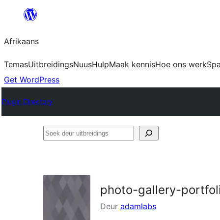
Skip
to
Afrikaans
content
Temas
Uitbreidings
Nuus
Hulp
Maak kennis
Hoe ons werk
Sp
Get WordPress
Plugin Directory
Soek
deur
uitbreidings
photo-gallery-portfol
Deur
adamlabs