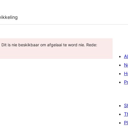
ikkeling
 Dit is nie beskikbaar om afgelaai te word nie. Rede:
A
N
H
P
S
T
P