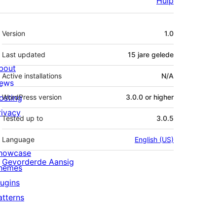
Hulp
Meta
Version
1.0
Last updated
15 jare
gelede
bout
Active installations
N/A
ews
osting
WordPress version
3.0.0 or higher
rivacy
Tested up to
3.0.5
Language
English (US)
howcase
Gevorderde Aansig
hemes
lugins
atterns