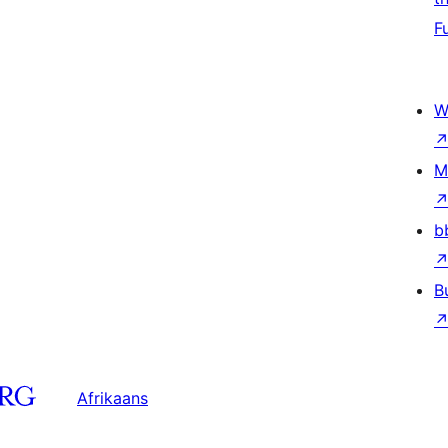
F
W
M
b
B
Afrikaans