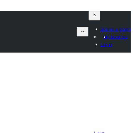
Submit a plugin
My favorites
Log in