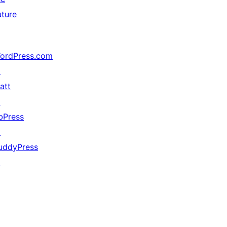
uture
ordPress.com
↗
att
↗
bPress
↗
uddyPress
↗