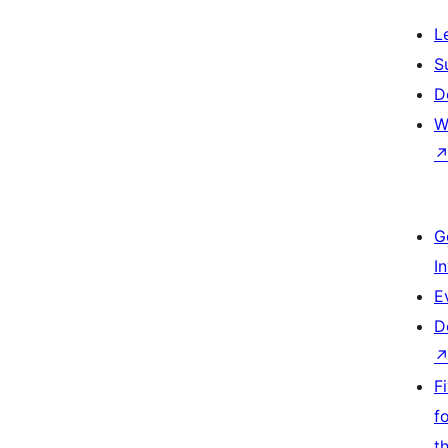
L
S
D
W
G
I
E
D
F
f
t