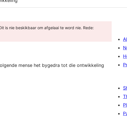
ikkeling
 Dit is nie beskikbaar om afgelaai te word nie. Rede:
A
N
H
P
olgende mense het bygedra tot die ontwikkeling
S
T
P
P