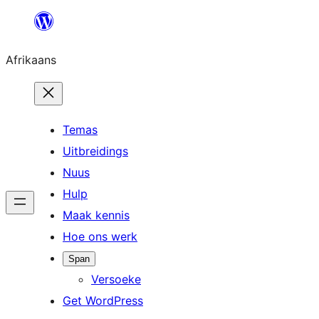
Skip
to
Afrikaans
content
Temas
Uitbreidings
Nuus
Hulp
Maak kennis
Hoe ons werk
Span
Versoeke
Get WordPress