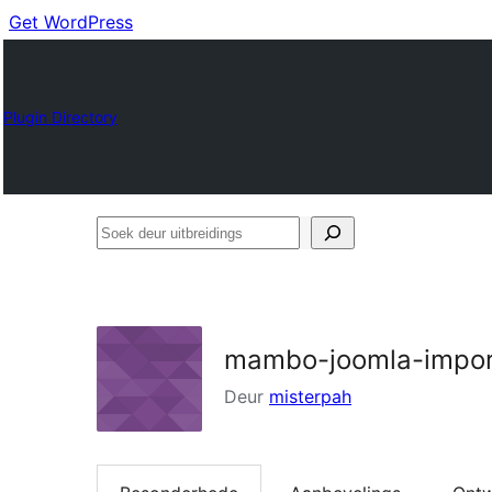
Get WordPress
Plugin Directory
Soek
deur
uitbreidings
mambo-joomla-impor
Deur
misterpah