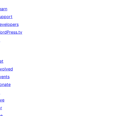
earn
upport
evelopers
ordPress.tv
↗
et
nvolved
vents
onate
↗
ive
or
he