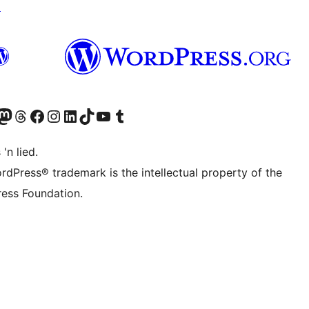
↗
Twitter) account
r Bluesky account
sit our Mastodon account
Visit our Threads account
Visit our Facebook page
Visit our Instagram account
Visit our LinkedIn account
Visit our TikTok account
Visit our YouTube channel
Visit our Tumblr account
 'n lied.
rdPress® trademark is the intellectual property of the
ess Foundation.