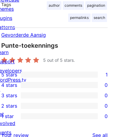
Tags
author
comments
pagination
hemes
lugins
permalinks
search
atterns
Gevorderde Aansig
Punte-toekennings
earn
5
out of 5 stars.
upport
evelopers
5 stars
1
1
ordPress.tv
4 stars
0
5-
↗
0
3 stars
0
star
4-
0
2 stars
0
review
star
3-
0
et
1 star
0
reviews
star
2-
0
nvolved
reviews
star
1-
vents
reviews
Your review
See all