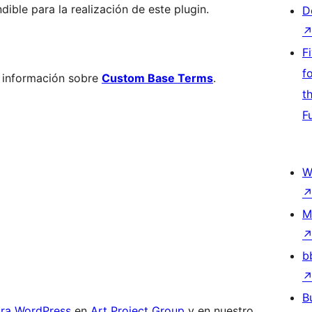
ible para la realización de este plugin.
D
F
f
s información sobre
Custom Base Terms
.
t
F
W
M
b
B
ara WordPress
en
Art Project Group
y en nuestro