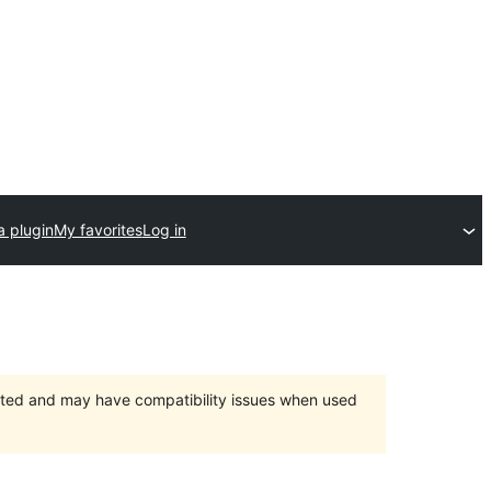
a plugin
My favorites
Log in
orted and may have compatibility issues when used