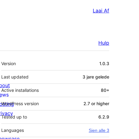
Laai Af
Hulp
Meta
Version
1.0.3
Last updated
3 jare
gelede
bout
Active installations
80+
ews
osting
WordPress version
2.7 or higher
rivacy
Tested up to
6.2.9
Languages
Sien alle 3
howcase