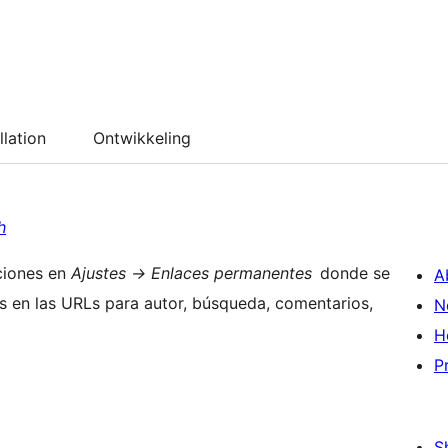
llation
Ontwikkeling
h
ciones en
Ajustes -> Enlaces permanentes
donde se
A
as en las URLs para autor, búsqueda, comentarios,
N
H
P
S