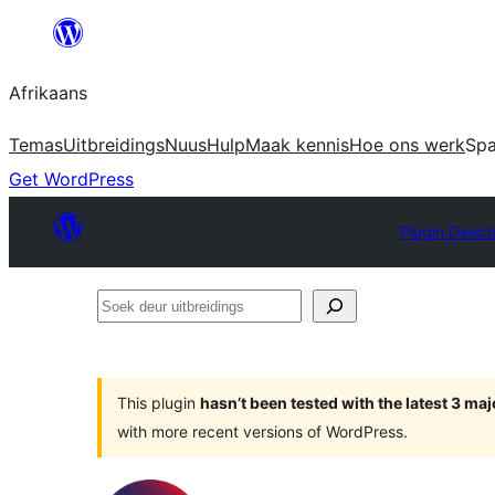
Skip
to
Afrikaans
content
Temas
Uitbreidings
Nuus
Hulp
Maak kennis
Hoe ons werk
Sp
Get WordPress
Plugin Direct
Soek
deur
uitbreidings
This plugin
hasn’t been tested with the latest 3 ma
with more recent versions of WordPress.