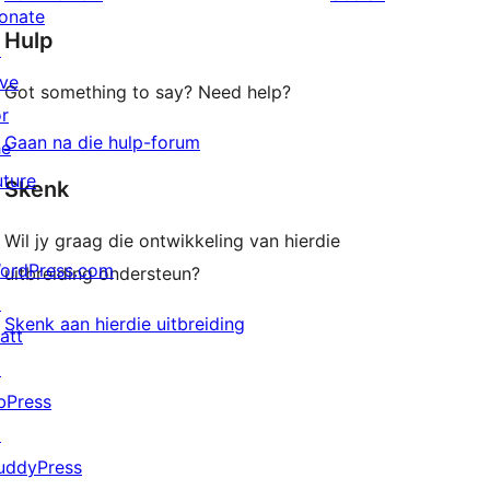
reviews
star
onate
Hulp
reviews
↗
ive
Got something to say? Need help?
or
Gaan na die hulp-forum
he
uture
Skenk
Wil jy graag die ontwikkeling van hierdie
ordPress.com
uitbreiding ondersteun?
↗
Skenk aan hierdie uitbreiding
att
↗
bPress
↗
uddyPress