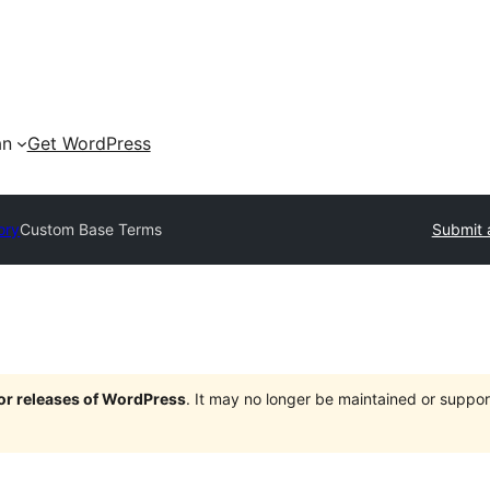
an
Get WordPress
ory
Custom Base Terms
Submit 
jor releases of WordPress
. It may no longer be maintained or supp