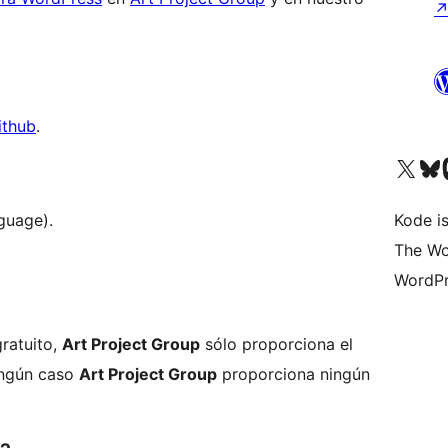
ithub
.
Visit our X (formerly 
Visit ou
Vi
guage).
Kode is
The Wo
WordPr
ratuito,
Art Project Group
sólo proporciona el
ingún caso
Art Project Group
proporciona ningún