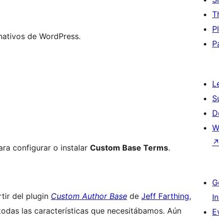
T
P
 nativos de WordPress.
P
L
S
D
W
ra configurar o instalar
Custom Base Terms
.
G
ir del plugin
Custom Author Base
de
Jeff Farthing
,
I
todas las características que necesitábamos. Aún
E